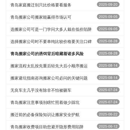
青岛家庭搬迁别只比价格要看服务
2025-09-20
青岛搬家公司搬家能赢得市场认可
2025-09-05
选搬家公司可是一门学问大多人栽在低价陷阱
2025-09-05
选择搬家公司时不要单纯比较价格要关注口碑
2025-08-28
青岛搬家公司的诱饵背后暗藏着诸多风险
2025-08-28
搬家流程太乱按先重后轻先大后小顺序搬运
2025-08-14
搬家避坑指南咨询搬家公司必问的关键问题
2025-08-14
无良车主几乎没有除非不怕被砸车
2025-07-24
青岛搬家注意事项别瞎忙照着做少踩坑
2025-07-24
搬迁前的必备保险知识让搬家安全护航
2025-06-22
青岛搬家收费项目助您避开隐形费用陷阱
2025-06-12