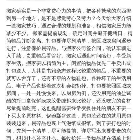
搬家确实是一个非常费心力的事情，把各种繁琐的东西挪
到另一个地方，是不是感觉劳心又劳力？今天给大家介绍
一些搬家技巧，通过合理的规划和准备，相信搬家压力能
减少不少。 搬家需提前规划，确定时间并避开拥堵日，精
简物品并断舍离。打包要详尽列清单，按区域或房间逐步
进行，注意保护易碎品。与搬家公司签合同，确认车辆进
入手续，贵重物品看管好。搬家后通勤时间缩短，享受新
家生活。搬家要以精简为主。闲置的物品优先二手卖出或
打包送人，尤其是书籍杂志这样比较重的物品，不重要的
就可以舍弃了，还有不穿的衣物鞋包。各种坏了的生活用
品、电子产品也趁着这次机会都扔掉。打包要按照区域或
房间，一处一处慢慢来。以厨房为例，还没用完的油盐酱
醋的瓶口拿保鲜膜或胶带缠起来比较好，还没吃完的食材
尽量提前吃完，这也提醒需要经常变换住处的朋友不要一
下买太多原材料。锅碗瓢盆这些，原包装还在的就用原包
装装起来，易碎品包裹上气泡纸或报纸。到了要打包的时
候，先列一个清单，尽可能提前、详尽写出来要带走的东
西，想起什么补充什么。每收拾好一类物品就在清单上划