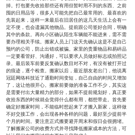
掉。打包要先收拾那些还有用但暂时用不到的东西、之前
囤的日用品等，很多人可能先把自己最常用的、最喜欢的
先装起来，这样一来最后在旧居住的这几天生活上会有一
定不便，也会遗漏其他物品。提前跟公司签好合同，明确
其中的条款。再向小区确认陌生车辆能不能进来，需不需
要办理相关手续。搬家人员上门这天先确认这是不是自己
预约的公司，防止出错或被骗。家里的贵重物品和易碎品
一定要看管好、沟通好，可以要求人员做好标志或拍照记
录。最后装车前要反复确认数目对不对，有没有被打开过
的痕迹，逐个检查。搬家以后，最近朋友老出门，他说离
冠廷网络科技近了通勤时间变短，自己自由的时间又增加
了，这让他很开心。搬家前要做的准备工作不少，其实这
是需要付出大量精力的部分，如果不提前规划好，真正要
收拾东西的时候就会觉得什么都有用，都想带走。首先要
确定好搬家时间，不能临时想起来了才搬入新家，这样做
不好交接工作，会出现各种各样的问题，最好至少提前半
个月的时间。要注意正式搬要避开周末和假日会很拥堵。
了解搬家公司的收费方式并寻找降低搬家成本的方法，可